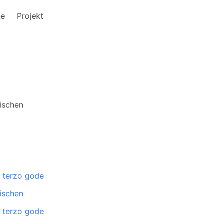
he
Projekt
fischen
il terzo gode
fischen
il terzo gode