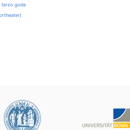
il terzo gode
ortheater)