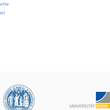
schia
er)