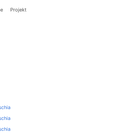
he
Projekt
schia
schia
schia