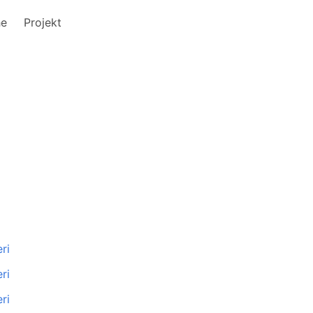
he
Projekt
ri
ri
ri