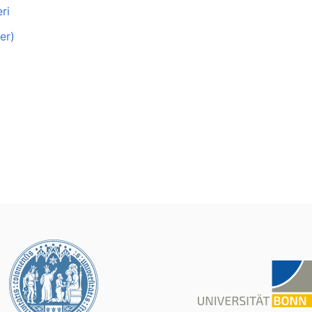
ri
er)