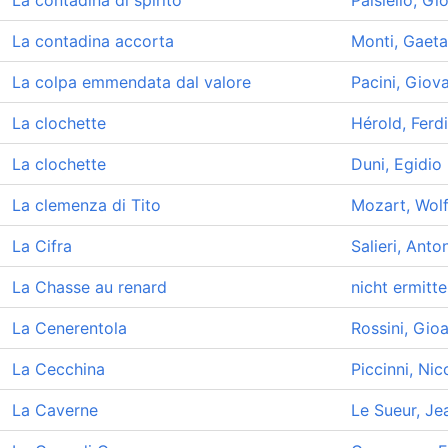
La contadina di spirito
Paisiello, Gi
La contadina accorta
Monti, Gaet
La colpa emmendata dal valore
Pacini, Giov
La clochette
Hérold, Ferd
La clochette
Duni, Egidio
La clemenza di Tito
Mozart, Wol
La Cifra
Salieri, Anto
La Chasse au renard
nicht ermitte
La Cenerentola
Rossini, Gio
La Cecchina
Piccinni, Ni
La Caverne
Le Sueur, Je