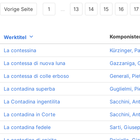
Vorige Seite
1
…
13
14
15
16
17
Komponiste
Werktitel
La contessina
Kürzinger, P
La contessa di nuova luna
Gazzaniga, 
La contessa di colle erboso
Generali, Pie
La contadina superba
Guglielmi, P
La Contadina ingentilita
Sacchini, An
La contadina in Corte
Sacchini, An
La contadina fedele
Sarti, Giuse