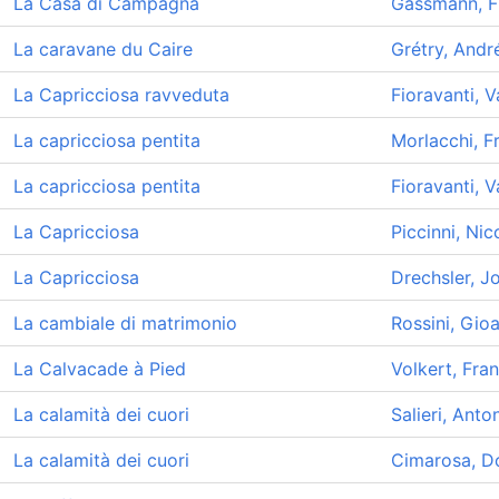
La Casa di Campagna
Gassmann, F
La caravane du Caire
Grétry, And
La Capricciosa ravveduta
Fioravanti, V
La capricciosa pentita
Morlacchi, F
La capricciosa pentita
Fioravanti, V
La Capricciosa
Piccinni, Ni
La Capricciosa
Drechsler, J
La cambiale di matrimonio
Rossini, Gio
La Calvacade à Pied
Volkert, Fra
La calamità dei cuori
Salieri, Anto
La calamità dei cuori
Cimarosa, D