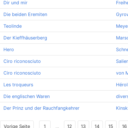
Dir und mir
Freih
Die beiden Eremiten
Gyrow
Teolinde
Meye
Der Kieffhäuserberg
Marsc
Hero
Schn
Ciro riconosciuto
Salie
Ciro riconosciuto
von M
Les troqueurs
Hérol
Die englischen Waren
diver
Der Prinz und der Rauchfangkehrer
Kinsk
Vorige Seite
1
…
12
13
14
15
16