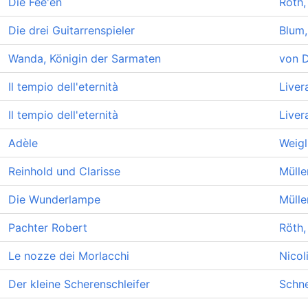
Die Fee'en
Röth,
Die drei Guitarrenspieler
Blum,
Wanda, Königin der Sarmaten
von D
Il tempio dell'eternità
Liver
Il tempio dell'eternità
Liver
Adèle
Weigl
Reinhold und Clarisse
Mülle
Die Wunderlampe
Mülle
Pachter Robert
Röth,
Le nozze dei Morlacchi
Nicol
Der kleine Scherenschleifer
Schne