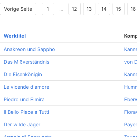
Vorige Seite
1
…
12
13
14
15
16
Werktitel
Komp
Anakreon und Sappho
Kanne
Das Mißverständnis
von D
Die Eisenkönigin
Kanne
Le vicende d'amore
Humm
Piedro und Elmira
Eberw
Il Bello Piace a Tutti
Fiora
Der wilde Jäger
Payer