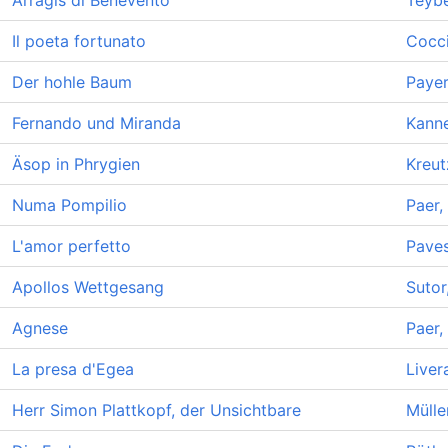
Arragis di Benevento
Teybe
Il poeta fortunato
Cocci
Der hohle Baum
Payer
Fernando und Miranda
Kanne
Äsop in Phrygien
Kreut
Numa Pompilio
Paer,
L'amor perfetto
Paves
Apollos Wettgesang
Sutor
Agnese
Paer,
La presa d'Egea
Liver
Herr Simon Plattkopf, der Unsichtbare
Mülle