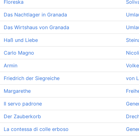
Floreska
Soliv
Das Nachtlager in Granada
Umlau
Das Wirtshaus von Granada
Umlau
Haß und Liebe
Stein
Carlo Magno
Nicol
Armin
Volke
Friedrich der Siegreiche
von L
Margarethe
Freih
Il servo padrone
Gener
Der Zauberkorb
Drech
La contessa di colle erboso
Gener