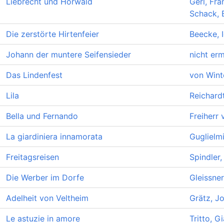
Liebrecht und Horwald
Gerl, Fra
Schack, 
Die zerstörte Hirtenfeier
Beecke, 
Johann der muntere Seifensieder
nicht erm
Das Lindenfest
von Winte
Lila
Reichardt
Bella und Fernando
Freiherr
La giardiniera innamorata
Guglielmi
Freitagsreisen
Spindler,
Die Werber im Dorfe
Gleissner
Adelheit von Veltheim
Grätz, J
Le astuzie in amore
Tritto, 