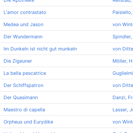
Die Apotheke
Rellstab,
L'amor contrastato
Paisiello
Medea und Jason
von Winte
Der Wundermann
Spindler,
Im Dunkeln ist nicht gut munkeln
von Ditte
Die Zigeuner
Möller, H
La bella pescatrice
Guglielmi
Der Schiffspatron
von Ditte
Der Quasimann
Danzi, F
Maestro di capella
Lasser, 
Orpheus und Eurydike
von Winte