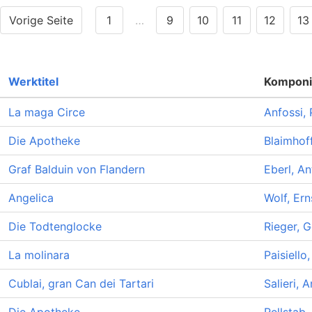
Vorige Seite
1
…
9
10
11
12
13
Werktitel
Komponi
La maga Circe
Anfossi,
Die Apotheke
Blaimhof
Graf Balduin von Flandern
Eberl, A
Angelica
Wolf, Ern
Die Todtenglocke
Rieger, G
La molinara
Paisiello
Cublai, gran Can dei Tartari
Salieri, 