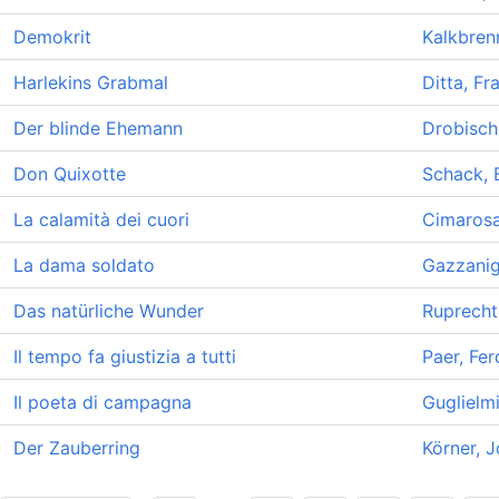
Demokrit
Kalkbrenn
Harlekins Grabmal
Ditta, Fr
Der blinde Ehemann
Drobisch,
Don Quixotte
Schack, 
La calamità dei cuori
Cimaros
La dama soldato
Gazzanig
Das natürliche Wunder
Ruprecht
Il tempo fa giustizia a tutti
Paer, Fe
Il poeta di campagna
Guglielmi
Der Zauberring
Körner, 