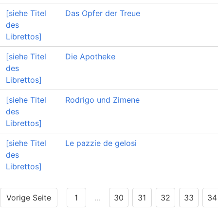
[siehe Titel
Das Opfer der Treue
des
Librettos]
[siehe Titel
Die Apotheke
des
Librettos]
[siehe Titel
Rodrigo und Zimene
des
Librettos]
[siehe Titel
Le pazzie de gelosi
des
Librettos]
Vorige Seite
1
…
30
31
32
33
34