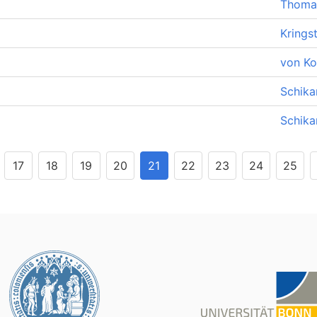
Thomas
Krings
von Ko
Schika
Schika
17
18
19
20
21
22
23
24
25