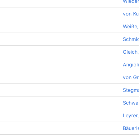
Wiedem
von Ku
Weiße, 
Schmi
Gleich
Angioli
von Gr
Stegma
Schwal
Leyrer
Bäuerl