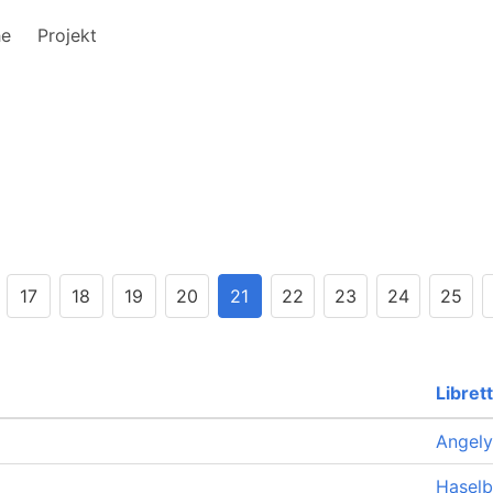
he
Projekt
17
18
19
20
21
22
23
24
25
Libret
Angely
Haselb