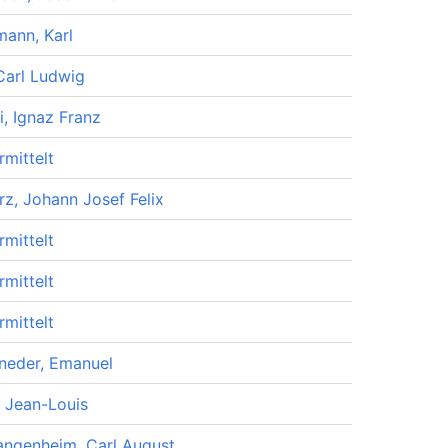
mann, Karl
Carl Ludwig
i, Ignaz Franz
rmittelt
rz, Johann Josef Felix
rmittelt
rmittelt
rmittelt
neder, Emanuel
 Jean-Louis
ngenheim, Carl August