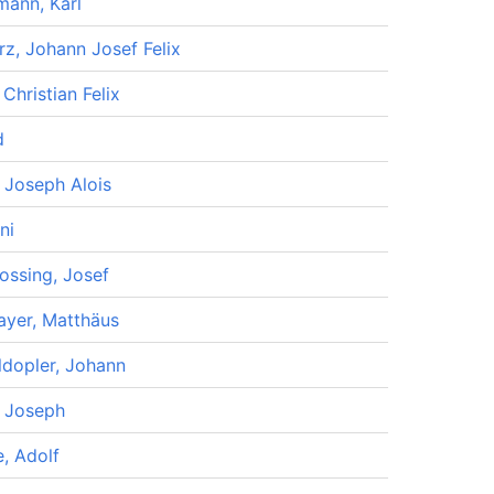
ann, Karl
rz, Johann Josef Felix
Christian Felix
d
, Joseph Alois
ni
ossing, Josef
yer, Matthäus
dopler, Johann
, Joseph
e, Adolf