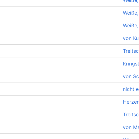
Weiße, 
Weiße, 
Weiße, 
von Ku
Treits
Krings
von Sch
nicht e
Herzen
Treits
von Me