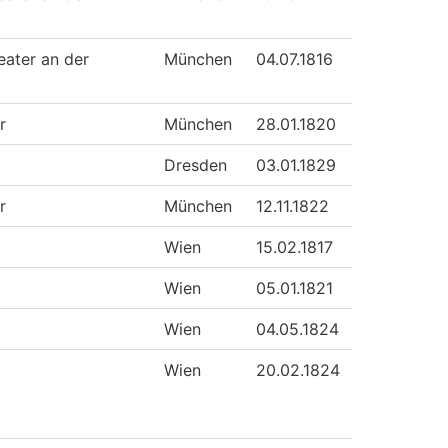
eater an der
München
04.07.1816
r
München
28.01.1820
Dresden
03.01.1829
r
München
12.11.1822
Wien
15.02.1817
Wien
05.01.1821
Wien
04.05.1824
Wien
20.02.1824