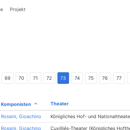
he
Projekt
69
70
71
72
73
74
75
76
77
Theater
Komponisten
Rossini, Gioachino
Königliches Hof- und Nationaltheate
Rossini, Gioachino
Cuvilliés-Theater (Königliches Hofth