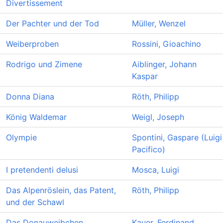
Divertissement
Der Pachter und der Tod
Müller, Wenzel
Weiberproben
Rossini, Gioachino
Rodrigo und Zimene
Aiblinger, Johann
Kaspar
Donna Diana
Röth, Philipp
König Waldemar
Weigl, Joseph
Olympie
Spontini, Gaspare (Luigi
Pacifico)
I pretendenti delusi
Mosca, Luigi
Das Alpenröslein, das Patent,
Röth, Philipp
und der Schawl
Das Donauweibchen
Kauer, Ferdinand