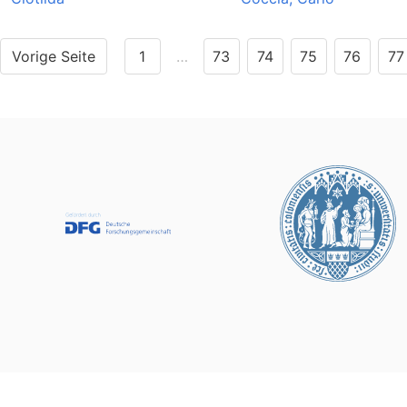
Vorige Seite
1
…
73
74
75
76
77