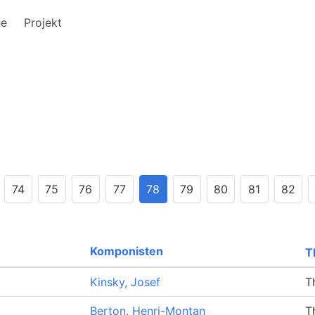
he
Projekt
74
75
76
77
78
79
80
81
82
Komponisten
T
Kinsky, Josef
T
Berton, Henri-Montan
T