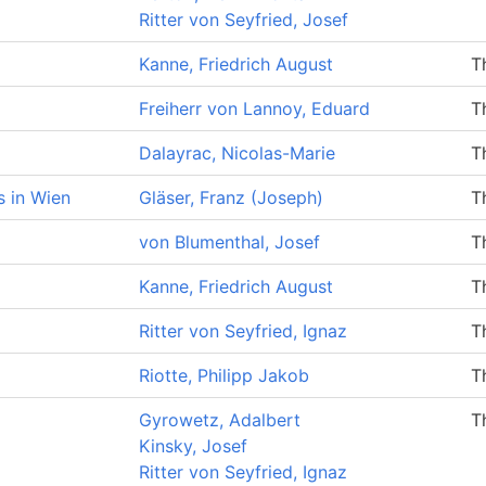
Ritter von Seyfried, Josef
Kanne, Friedrich August
T
Freiherr von Lannoy, Eduard
T
Dalayrac, Nicolas-Marie
T
s in Wien
Gläser, Franz (Joseph)
T
von Blumenthal, Josef
T
Kanne, Friedrich August
T
Ritter von Seyfried, Ignaz
T
Riotte, Philipp Jakob
T
Gyrowetz, Adalbert
T
Kinsky, Josef
Ritter von Seyfried, Ignaz