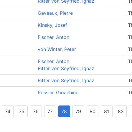
Ritter von Seyfried, Ignaz
T
Gaveaux, Pierre
T
Kinsky, Josef
T
Fischer, Anton
T
von Winter, Peter
T
Fischer, Anton
T
Ritter von Seyfried, Ignaz
Ritter von Seyfried, Ignaz
T
Rossini, Gioachino
T
74
75
76
77
78
79
80
81
82