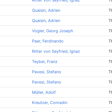
Ritter von Seyfried, Ignaz
T
Quaisin, Adrien
T
Quaisin, Adrien
T
Vogler, Georg Joseph
T
Paer, Ferdinando
T
Ritter von Seyfried, Ignaz
T
Teyber, Franz
T
Pavesi, Stefano
T
Pavesi, Stefano
T
Müller, Adolf
T
Kreutzer, Conradin
T