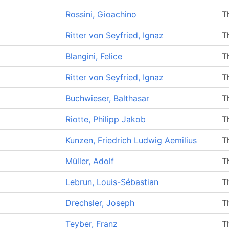
Rossini, Gioachino
T
Ritter von Seyfried, Ignaz
T
Blangini, Felice
T
Ritter von Seyfried, Ignaz
T
Buchwieser, Balthasar
T
Riotte, Philipp Jakob
T
Kunzen, Friedrich Ludwig Aemilius
T
Müller, Adolf
T
Lebrun, Louis-Sébastian
T
Drechsler, Joseph
T
Teyber, Franz
T