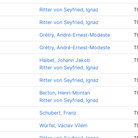
Ritter von Seyfried, Ignaz
T
Ritter von Seyfried, Ignaz
T
Grétry, André-Ernest-Modeste
T
Grétry, André-Ernest-Modeste
T
Haibel, Johann Jakob
T
Ritter von Seyfried, Ignaz
Ritter von Seyfried, Ignaz
T
Berton, Henri-Montan
T
Ritter von Seyfried, Ignaz
Schubert, Franz
T
Würfel, Václav Vilém
T