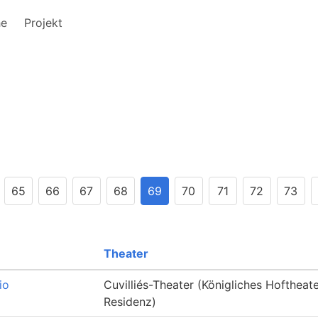
he
Projekt
65
66
67
68
69
70
71
72
73
Theater
io
Cuvilliés-Theater (Königliches Hoftheat
Residenz)