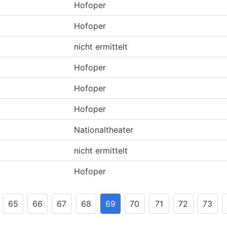
o
Hofoper
o
Hofoper
o
nicht ermittelt
o
Hofoper
o
Hofoper
o
Hofoper
o
Nationaltheater
o
nicht ermittelt
o
Hofoper
65
66
67
68
69
70
71
72
73